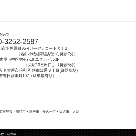
予約制
-3252-2587
山市
羽黒鳳町96-4ガーデンコート犬山B
（名鉄小牧線羽黒駅から徒歩7分）
名古屋市中区栄4-7-18 ユタカビル3F
（栄駅13番出口より徒歩5分）
知県 名古屋市昭和区 阿由知通３丁目(御器所駅)
清須市春日宮重町107（駐車場有り）
名古屋市・清須市・瀬戸市・長久手市・日進市・大治
小牧・名古屋