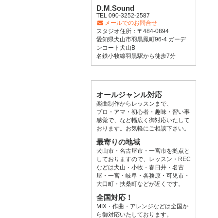
D.M.Sound
TEL 090-3252-2587
メールでのお問合せ
スタジオ住所：〒484-0894
愛知県犬山市羽黒鳳町96-4 ガーデ
ンコート犬山B
名鉄小牧線羽黒駅から徒歩7分
オールジャンル対応
楽曲制作からレッスンまで、
プロ・アマ・初心者・趣味・習い事
感覚で、など幅広く御対応いたして
おります。お気軽にご相談下さい。
最寄りの地域
犬山市・名古屋市・一宮市を拠点と
しておりますので、レッスン・REC
などは犬山・小牧・春日井・名古
屋・一宮・岐阜・各務原・可児市・
大口町・扶桑町などが近くです。
全国対応！
MIX・作曲・アレンジなどは全国か
ら御対応いたしております。