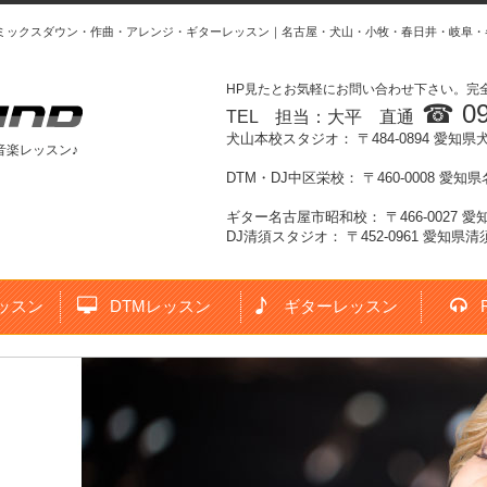
・ミックスダウン・作曲・アレンジ・ギターレッスン｜名古屋・犬山・小牧・春日井・岐阜・
HP見たとお気軽にお問い合わせ下さい。完
☎ 09
TEL 担当：大平 直通
犬山本校スタジオ： 〒484-0894
愛知県
音楽レッスン♪
DTM・DJ中区栄校： 〒460-0008 愛知
ギター名古屋市昭和校： 〒466-0027 
DJ清須スタジオ： 〒452-0961 愛知
ッスン
DTMレッスン
ギターレッスン
望の方