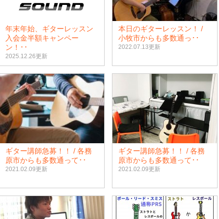
年末年始、ギターレッスン
本日のギターレッスン！ /
入会金半額キャンペー
小牧市からも多数通っ･･
ン！･･
2022.07.13更新
2025.12.26更新
ギター講師急募！！ / 各務
ギター講師急募！！ / 各務
原市からも多数通って･･
原市からも多数通って･･
2021.02.09更新
2021.02.09更新