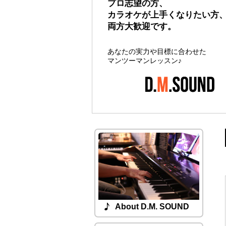
プロ志望の方、
とにかくパソコンで曲を作っ
カラオケが上手くなりたい方
いなど大歓迎！
両方大歓迎です。
Apple社のMacとLogic（DAWソフ
あなたの実力や目標に合わせた
て曲を制作します。
マンツーマンレッスン♪
About D.M. SOUND