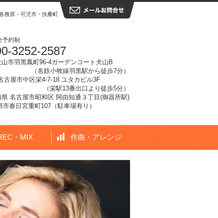
各務原・可児市・扶桑町・大口町
全予約制
0-3252-2587
犬山市
羽黒鳳町96-4ガーデンコート犬山B
（名鉄小牧線羽黒駅から徒歩7分）
県名古屋市中区栄4-7-18 ユタカビル3F
（栄駅13番出口より徒歩5分）
愛知県 名古屋市昭和区 阿由知通３丁目(御器所駅)
県清須市春日宮重町107（駐車場有り）
REC・MIX
作曲・アレンジ