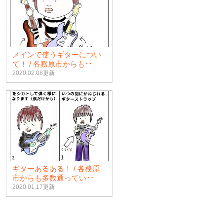
メインで使うギターについ
て！ / 各務原市からも･･
2020.02.08更新
ギターあるある！ / 各務原
市からも多数通ってい･･
2020.01.17更新