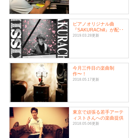
ピアノオリジナル曲
『SAKURAChill』が配･･
2019.03.28更新
今月三件目の楽曲制
作〜！
2018.05.17更新
東京で頑張る若手アーテ
ィストさんへの楽曲提供
2018.05.06更新