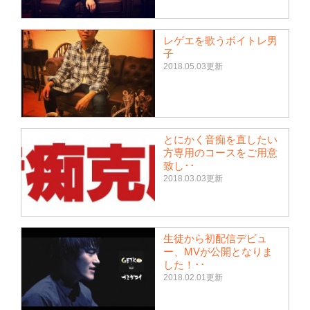
レゲエを歌うボイトレ男
子
2018.05.03更新
とにかく音痴を直したい
方専用のコースをご用意
致し･･
2018.03.03更新
生徒から初配信デビュ
ー、MVが公開となりま
した！･･
2018.02.01更新