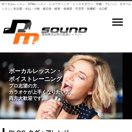
ボーカルレッスン・DTMレッスン・レコーディング・ミックスダウン・作曲・アレンジ・ギターレ
ッスン｜名古屋・犬山・小牧・春日井・岐阜・各務原・可児市・扶桑町・大口町
愛知県犬山市の音楽レッスン♪
DTM・DAWレッスン
ボーカルレッスン・
ボイストレーニング
初心者の方、スキルアップ希望の方
プロ志望の方、
とにかくパソコンで曲を作ってみたい
カラオケが上手くなりたい方、
など大歓迎！
両方大歓迎です。