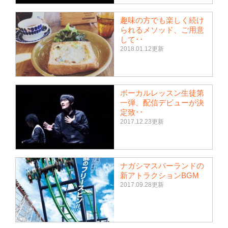
趣味の方でも楽しく続け
られるメソッド、ご用意
して･･
2018.01.12更新
ボーカルレッスン生徒第
一弾、配信デビューが決
定致･･
2017.12.23更新
ナガシマスパーランドの
新アトラクションBGM
2017.09.28更新