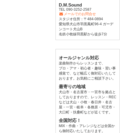
D.M.Sound
TEL 090-3252-2587
メールでのお問合せ
スタジオ住所：〒484-0894
愛知県犬山市羽黒鳳町96-4 ガーデ
ンコート犬山B
名鉄小牧線羽黒駅から徒歩7分
オールジャンル対応
楽曲制作からレッスンまで、
プロ・アマ・初心者・趣味・習い事
感覚で、など幅広く御対応いたして
おります。お気軽にご相談下さい。
最寄りの地域
犬山市・名古屋市・一宮市を拠点と
しておりますので、レッスン・REC
などは犬山・小牧・春日井・名古
屋・一宮・岐阜・各務原・可児市・
大口町・扶桑町などが近くです。
全国対応！
MIX・作曲・アレンジなどは全国か
ら御対応いたしております。