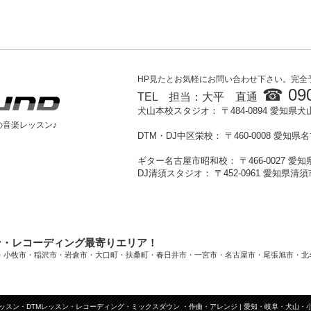
HP見たとお気軽にお問い合わせ下さい。完全
☎ 090
TEL 担当：大平 直通
犬山本校スタジオ： 〒484-0894
愛知県犬
の音楽レッスン♪
DTM・DJ中区栄校： 〒460-0008 愛知県
ギター名古屋市昭和校： 〒466-0027 愛
DJ清須スタジオ： 〒452-0961 愛知県
ン・レコーディング最寄りエリア！
・小牧市・稲沢市・岩倉市・大口町・扶桑町・春日井市・一宮市・名古屋市・尾張旭市・北
ッスン・DTMレッスン・レコーディング・ミックスダウン ・作曲・アレンジ | 愛知・岐阜・犬山・