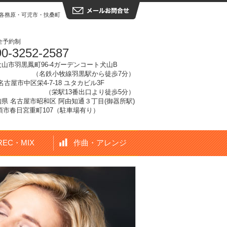
各務原・可児市・扶桑町・大口町
全予約制
0-3252-2587
犬山市
羽黒鳳町96-4ガーデンコート犬山B
（名鉄小牧線羽黒駅から徒歩7分）
県名古屋市中区栄4-7-18 ユタカビル3F
（栄駅13番出口より徒歩5分）
愛知県 名古屋市昭和区 阿由知通３丁目(御器所駅)
県清須市春日宮重町107（駐車場有り）
REC・MIX
作曲・アレンジ