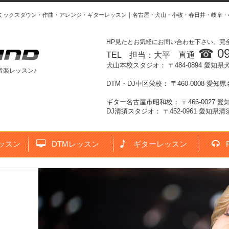
・ミックスダウン・作曲・アレンジ・ギターレッスン｜名古屋・犬山・小牧・春日井・岐阜・
HP見たとお気軽にお問い合わせ下さい。完
☎ 09
TEL 担当：大平 直通
犬山本校スタジオ： 〒484-0894
愛知県
音楽レッスン♪
DTM・DJ中区栄校： 〒460-0008 愛知
ギター名古屋市昭和校： 〒466-0027 
DJ清須スタジオ： 〒452-0961 愛知
ッスン
DTMレッスン
ギターレッスン
望の方