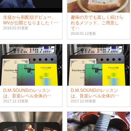
生徒から初配信デビュー、
趣味の方でも楽しく続けら
MVが公開となりました！･･
れるメソッド、ご用意し
て･･
2018.02.01更新
2018.01.12更新
D.M.SOUNDのレッスン
D.M.SOUNDのレッスン
は、音楽レベル全体の･･
は、音楽レベル全体の･･
2017.12.15更新
2017.12.06更新