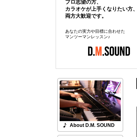
プロ志望の方、
とにかくパソコンで曲を作っ
カラオケが上手くなりたい方
いなど大歓迎！
両方大歓迎です。
Apple社のMacとLogic（DAWソフ
あなたの実力や目標に合わせた
て曲を制作します。
マンツーマンレッスン♪
About D.M. SOUND