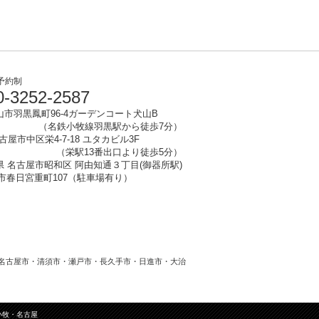
予約制
-3252-2587
山市
羽黒鳳町96-4ガーデンコート犬山B
（名鉄小牧線羽黒駅から徒歩7分）
名古屋市中区栄4-7-18 ユタカビル3F
（栄駅13番出口より徒歩5分）
知県 名古屋市昭和区 阿由知通３丁目(御器所駅)
清須市春日宮重町107（駐車場有り）
名古屋市・清須市・瀬戸市・長久手市・日進市・大治
小牧・名古屋