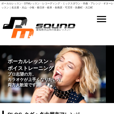
ボーカルレッスン・DTMレッスン・レコーディング・ミックスダウン・作曲・アレンジ・ギターレ
ッスン｜名古屋・犬山・小牧・春日井・岐阜・各務原・可児市・扶桑町・大口町
愛知県犬山市の音楽レッスン♪
DTM・DAWレッスン
ボーカルレッスン・
ボイストレーニング
初心者の方、スキルアップ希望の方
プロ志望の方、
とにかくパソコンで曲を作ってみたい
カラオケが上手くなりたい方、
など大歓迎！
両方大歓迎です。