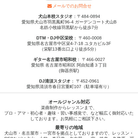
メールでのお問合せ
犬山本校スタジオ
：〒484-0894
愛知県犬山市羽黒鳳町96-4 ガーデンコート犬山B
名鉄小牧線羽黒駅から徒歩7分
DTM・DJ中区栄校
： 〒460-0008
愛知県名古屋市中区栄4-7-18 ユタカビル3F
（栄駅13番出口より徒歩5分）
ギター名古屋市昭和校
： 〒466-0027
愛知県 名古屋市昭和区 阿由知通３丁目
(御器所駅)
DJ清須スタジオ
： 〒452-0961
愛知県清須市春日宮重町107（駐車場有り）
オールジャンル対応
楽曲制作からレッスンまで、
プロ・アマ・初心者・趣味・習い事感覚で、など幅広く御対応いた
しております。お気軽にご相談下さい。
最寄りの地域
犬山市・名古屋市・一宮市を拠点としておりますので、レッスン・