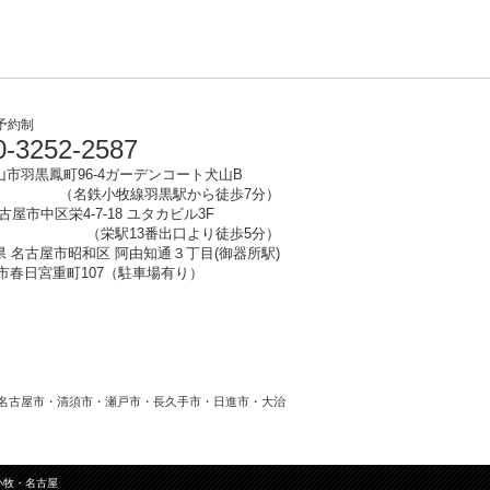
予約制
-3252-2587
山市
羽黒鳳町96-4ガーデンコート犬山B
（名鉄小牧線羽黒駅から徒歩7分）
名古屋市中区栄4-7-18 ユタカビル3F
（栄駅13番出口より徒歩5分）
知県 名古屋市昭和区 阿由知通３丁目(御器所駅)
清須市春日宮重町107（駐車場有り）
名古屋市・清須市・瀬戸市・長久手市・日進市・大治
小牧・名古屋