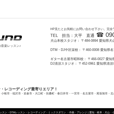
HP見たとお気軽にお問い合わせ下さい。完全
☎ 090
TEL 担当：大平 直通
犬山本校スタジオ： 〒484-0894
愛知県犬
の音楽レッスン♪
DTM・DJ中区栄校： 〒460-0008 愛知県
ギター名古屋市昭和校： 〒466-0027 愛
DJ清須スタジオ： 〒452-0961 愛知県
ン・レコーディング最寄りエリア！
・小牧市・稲沢市・岩倉市・大口町・扶桑町・春日井市・一宮市・名古屋市・尾張旭市・北
ッスン・DTMレッスン・レコーディング・ミックスダウン ・作曲・アレンジ | 愛知・岐阜・犬山・