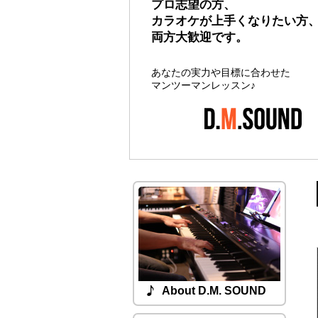
プロ志望の方、
とにかくパソコンで曲を作っ
カラオケが上手くなりたい方
いなど大歓迎！
両方大歓迎です。
Apple社のMacとLogic（DAWソフ
あなたの実力や目標に合わせた
て曲を制作します。
マンツーマンレッスン♪
About D.M. SOUND