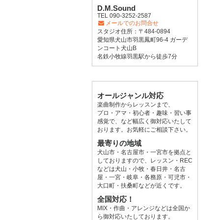
D.M.Sound
TEL 090-3252-2587
メールでのお問合せ
スタジオ住所：〒484-0894
愛知県犬山市羽黒鳳町96-4 ガーデ
ンコート犬山B
名鉄小牧線羽黒駅から徒歩7分
オールジャンル対応
楽曲制作からレッスンまで、
プロ・アマ・初心者・趣味・習い事
感覚で、など幅広く御対応いたして
おります。お気軽にご相談下さい。
最寄りの地域
犬山市・名古屋市・一宮市を拠点と
しておりますので、レッスン・REC
などは犬山・小牧・春日井・名古
屋・一宮・岐阜・各務原・可児市・
大口町・扶桑町などが近くです。
全国対応！
MIX・作曲・アレンジなどは全国か
ら御対応いたしております。