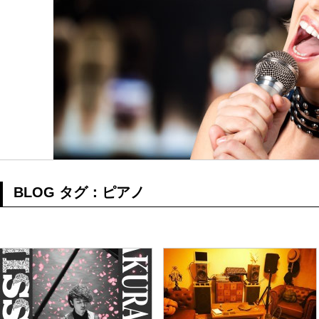
てみた
、
ト）を使っ
BLOG タグ：ピアノ