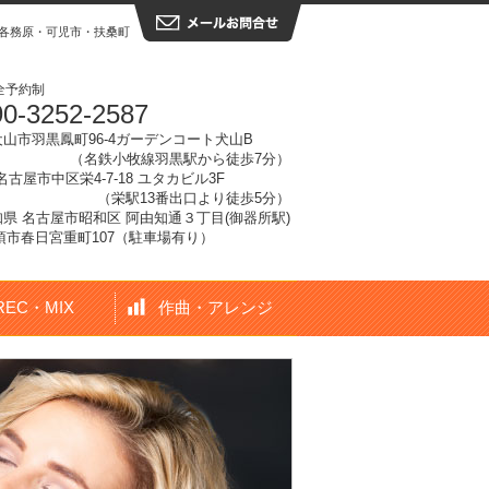
各務原・可児市・扶桑町・大口町
全予約制
0-3252-2587
犬山市
羽黒鳳町96-4ガーデンコート犬山B
（名鉄小牧線羽黒駅から徒歩7分）
県名古屋市中区栄4-7-18 ユタカビル3F
（栄駅13番出口より徒歩5分）
愛知県 名古屋市昭和区 阿由知通３丁目(御器所駅)
県清須市春日宮重町107（駐車場有り）
REC・MIX
作曲・アレンジ