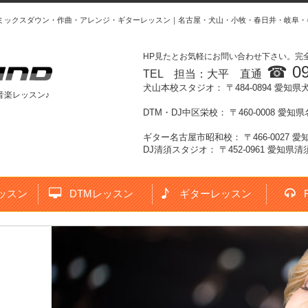
・ミックスダウン・作曲・アレンジ・ギターレッスン｜名古屋・犬山・小牧・春日井・岐阜・
HP見たとお気軽にお問い合わせ下さい。完
☎ 09
TEL 担当：大平 直通
犬山本校スタジオ： 〒484-0894
愛知県
音楽レッスン♪
DTM・DJ中区栄校： 〒460-0008 愛知
ギター名古屋市昭和校： 〒466-0027 
DJ清須スタジオ： 〒452-0961 愛知
ッスン
DTMレッスン
ギターレッスン
望の方