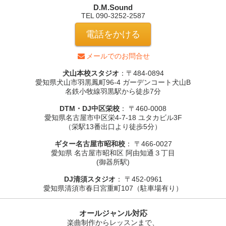
D.M.Sound
TEL 090-3252-2587
電話をかける
メールでのお問合せ
犬山本校スタジオ
：〒484-0894
愛知県犬山市羽黒鳳町96-4 ガーデンコート犬山B
名鉄小牧線羽黒駅から徒歩7分
DTM・DJ中区栄校
： 〒460-0008
愛知県名古屋市中区栄4-7-18 ユタカビル3F
（栄駅13番出口より徒歩5分）
ギター名古屋市昭和校
： 〒466-0027
愛知県 名古屋市昭和区 阿由知通３丁目
(御器所駅)
DJ清須スタジオ
： 〒452-0961
愛知県清須市春日宮重町107（駐車場有り）
オールジャンル対応
楽曲制作からレッスンまで、