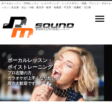
ボーカルレッスン・DTMレッスン・レコーディング・ミックスダウン・作曲・アレンジ・ギターレ
ッスン｜名古屋・犬山・小牧・春日井・岐阜・各務原・可児市・扶桑町・大口町
愛知県犬山市の音楽レッスン♪
DTM・DAWレッスン
ボーカルレッスン・
ボイストレーニング
初心者の方、スキルアップ希望の方
プロ志望の方、
とにかくパソコンで曲を作ってみたい
カラオケが上手くなりたい方、
など大歓迎！
両方大歓迎です。