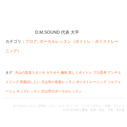
D.M.SOUND 代表 大平
カテゴリ：
ブログ
,
ボーカルレッスン（ボイトレ・ボイストレー
ニング）
タグ :
犬山の音楽スタジオ
カラオケ
趣味
楽しくボイトレ
プロ思考
アンチエ
イジング
音痴治したい
犬山市の音楽レッスン
ボイストレーニング
ソルフェ
ージュ
キッズレッスン
犬山市のボーカルレッスン
ボーカルレッスン・DTMレッスン・レコーディング・ミックスダウン ・作曲・アレンジ
D.M.SOUND | 愛知・岐阜・犬山・小牧・名古屋